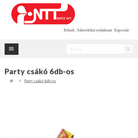
Rólunk
|
Adatvédelmi nyilatkozat
|
Kapcsolat
Party csákó 6db-os
Party csákó 6db-os