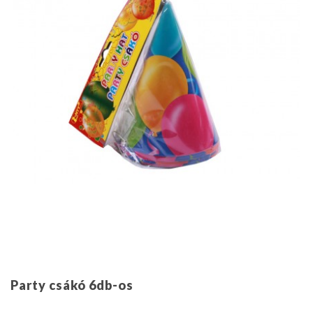
Party csákó 6db-os